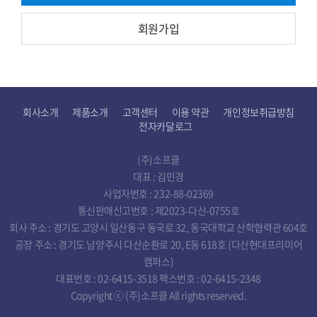
회원가입
회사소개
제품소개
고객센터
이용 약관
개인정보취급방침
전자카달로그
(주)소프클
대표 : 김민경
사업자번호 : 232-88-02369
통신판매신고번호 : 제2023-다산-0755호
회사 주소 : 경기도 고양시 일산동구 동국로 32, 동국대학교 산학협력관 604호
공장 주소 : 경기도 남양주시 다산순환로 20, E동 618호 (다산현대프리미어
캠퍼스)
대표번호 : 02-6415-3518 팩스번호 : 02-6415-2348
Copyright ⓒ (주)소프클 All rights reserved.